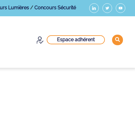
urs Lumières
/
Concours Sécurité
Espace adhérent