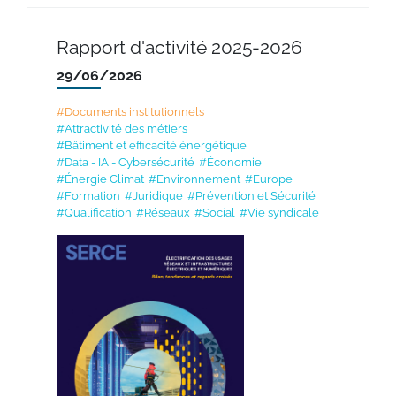
tivité
Rapport d'activité 2025-2026
Les e
n
de l’é
29/06/2026
26/05
#Documents institutionnels
#Attractivité des métiers
#Commun
#Bâtiment et efficacité énergétique
#Data - IA - Cybersécurité
#Économie
#Énergie Climat
#Environnement
#Europe
#Formation
#Juridique
#Prévention et Sécurité
#Qualification
#Réseaux
#Social
#Vie syndicale
Au cœur
l’électr