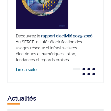
les
engagem
et
entrepr
re ces
climati
sign
Le 26 m
uelques
représe
Découvrez le
rapport d'activité 2025-2026
ls
électriq
du SERCE intitulé : électrification des
chiffre 
usages réseaux et infrastructures
côtés d
électriques et numériques : bilan,
l'Equip
tendances et regards croisés.
Pactes a
Lire la suite
Lire la 
Actualités