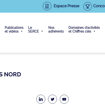
Espace Presse
Conco
Publications
Le
Nos
Domaines d’activités
et vidéos
SERCE
adhérents
et Chiffres clés
US NORD