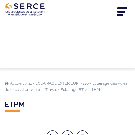
>
>
Accueil
11 - ECLAIRAGE EXTERIEUR
110 - Eclairage des voies
>
>
ETPM
de circulation
1101 - Travaux Eclairage BT
ETPM