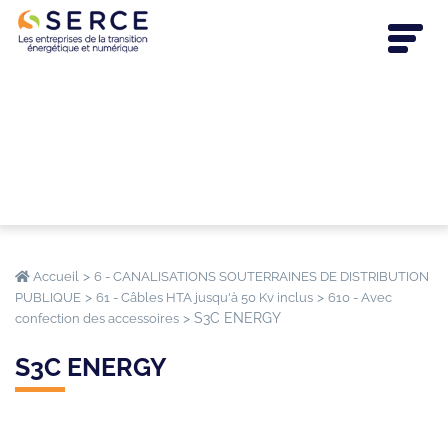
>
Accueil
6 - CANALISATIONS SOUTERRAINES DE DISTRIBUTION
>
>
PUBLIQUE
61 - Câbles HTA jusqu'à 50 Kv inclus
610 - Avec
>
S3C ENERGY
confection des accessoires
S3C ENERGY