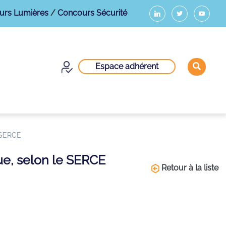
urs Lumières
/
Concours Sécurité
Espace adhérent
e SERCE
que, selon le SERCE
Retour à la liste