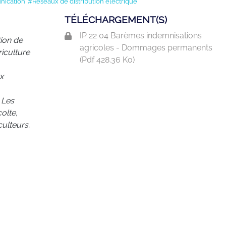
nication
#Réseaux de distribution électrique
TÉLÉCHARGEMENT(S)
IP 22 04 Barèmes indemnisations
tion de
agricoles - Dommages permanents
riculture
(
Pdf
428.36 Ko)
x
 Les
olte,
culteurs.