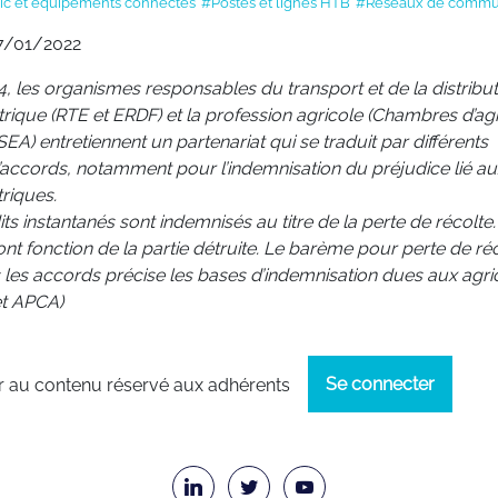
lic et équipements connectés
#Postes et lignes HTB
#Réseaux de commu
7/01/2022
, les organismes responsables du transport et de la distribu
ctrique (RTE et ERDF) et la profession agricole (Chambres d’ag
EA) entretiennent un partenariat qui se traduit par différents
’accords, notamment pour l’indemnisation du préjudice lié au
riques.
ts instantanés sont indemnisés au titre de la perte de récolte.
nt fonction de la partie détruite. Le barème pour perte de réc
s les accords précise les bases d’indemnisation dues aux agri
net APCA)
Se connecter
 au contenu réservé aux adhérents