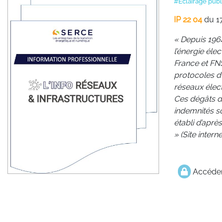
#Eclairage pub
IP 22 04
du 1
« Depuis 1964
l’énergie éle
France et FNS
protocoles d
réseaux élect
Ces dégâts di
indemnités so
établi d’aprè
» (Site inter
Accéder