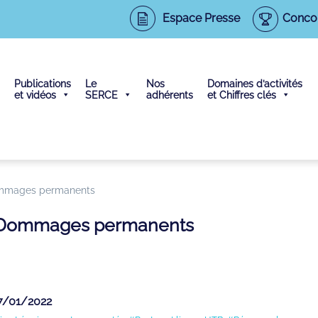
Espace Presse
Conco
Publications
Le
Nos
Domaines d’activités
et vidéos
SERCE
adhérents
et Chiffres clés
Dommages permanents
 – Dommages permanents
17/01/2022