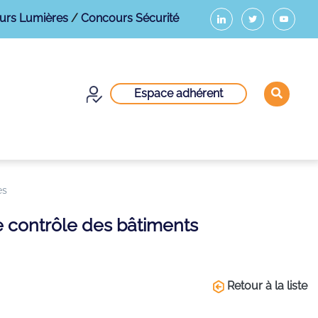
urs Lumières
/
Concours Sécurité
Espace adhérent
es
de contrôle des bâtiments
Retour à la liste