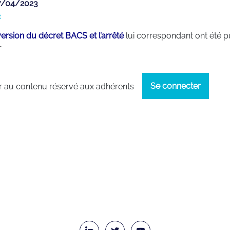
17/04/2023
t
version du
décret BACS
et
l’arrêté
lui correspondant ont été pu
r
Se connecter
 au contenu réservé aux adhérents