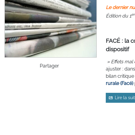
Le dernier nu
er
Édition du 1
FACÉ : la 
dispositif
» Effets mal 
Partager
ajuster : dan
bilan critiqu
rurale (Facé)
Lire la sui