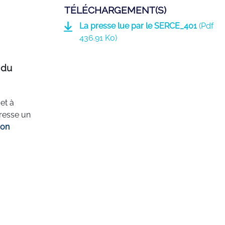
TÉLÉCHARGEMENT(S)
La presse lue par le SERCE_401
(
Pdf
436.91 Ko)
 du
et à
resse un
ion