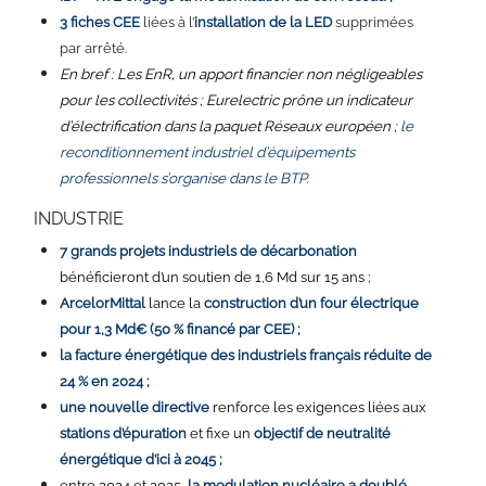
3 fiches CEE
liées à l’
installation de la LED
supprimées
par arrêté.
En bref : Les EnR, un apport financier non négligeables
pour les collectivités ; Eurelectric prône un indicateur
d’électrification dans la paquet Réseaux européen ;
le
reconditionnement industriel d’équipements
professionnels s’organise dans le BTP.
INDUSTRIE
7 grands projets industriels de décarbonation
bénéficieront d’un soutien de 1,6 Md sur 15 ans ;
ArcelorMittal
lance la
construction d’un four électrique
pour 1,3 Md€ (50 % financé par CEE) ;
la facture énergétique des industriels français réduite de
24 % en 2024 ;
une nouvelle directive
renforce les exigences liées aux
stations d’épuration
et fixe un
objectif de neutralité
énergétique d’ici à 2045 ;
entre 2024 et 2025,
la modulation nucléaire a doublé,