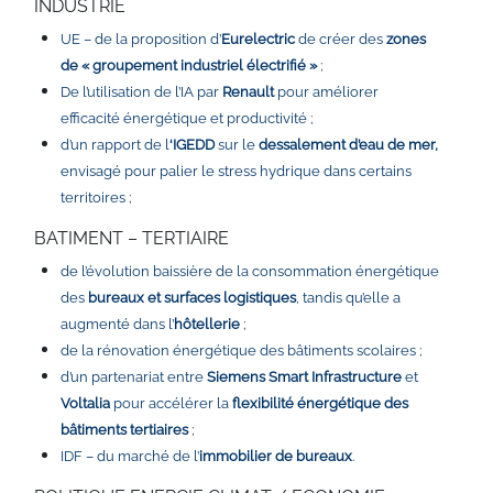
INDUSTRIE
UE – de la proposition d’
Eurelectric
de créer des
zones
de « groupement industriel électrifié »
;
De l’utilisation de l’IA par
Renault
pour améliorer
efficacité énergétique et productivité ;
d’un rapport de l
‘IGEDD
sur le
dessalement d’eau de mer,
envisagé pour palier le stress hydrique dans certains
territoires ;
BATIMENT – TERTIAIRE
de l’évolution baissière de la consommation énergétique
des
bureaux et surfaces logistiques
, tandis qu’elle a
augmenté dans l’
hôtellerie
;
de la rénovation énergétique des bâtiments scolaires ;
d’un partenariat entre
Siemens Smart Infrastructure
et
Voltalia
pour accélérer la
flexibilité énergétique des
bâtiments tertiaires
;
IDF – du marché de l’
immobilier de bureaux
.