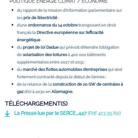
POLITIQUE ENERGIE CLIMAT / ECONOMIE
du rapport de la mission d’information parlementaire sur
les
prix de l’électricité
;
d’une
ordonnance du 14 octobre
transposant en droit
français la
Directive européenne sur l’efficacité
énergétique
;
du
projet de loi Dadue
qui prévoit d’étendre l’obligation
de
solarisation des toitures
à 400 000 bâtiments
supplémentaires entre 2027 et 2031 ;
du
marché des flottes automobiles d’entreprises
qui s’est
fortement contracté depuis le début de l’année ;
de la relance de la
construction de 20 GW de centrales à
gaz
d’ici à 2030 en
Allemagne.
TÉLÉCHARGEMENT(S)
La Presse lue par le SERCE_447
(
Pdf
413.35 Ko)