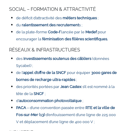
SOCIAL – FORMATION & ATTRACTIVITÉ
de déficit d’attractivité des
métiers techniques
;
du
ralentissement des recrutement
s ;
de la plate-forme
Code-f
lancée par le
Medef
pour
encourager la
féminisation des filières scientifiques.
RÉSEAUX & INFRASTRUCTURES
des
investissements soutenus des câbliers
(données
Sycabel) ;
de l’
appel d’offre de la SNCF
pour équiper
3000 gares de
bornes de recharge ultra-rapides
;
des priorités portées par
Jean Castex
s’il est nommé à la
tête de la
SNCF
;
d’
autoconsommation photovoltaïque
;
PACA
– d’une convention passée entre
RTE et la ville de
Fos-sur-Mer (13)
d’enfouissement d’une ligne de 225 000
V et déplacement d’une ligne de 400 000 V ;