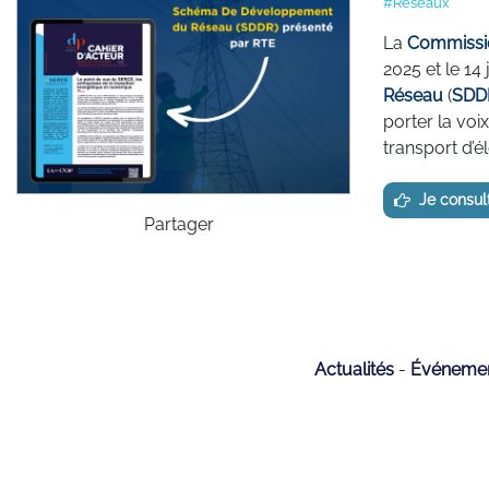
#Réseaux
La
Commissio
2025 et le 14
Réseau
(
SDD
porter la voi
transport d’él
Je consul
Partager
Actualités
Événeme