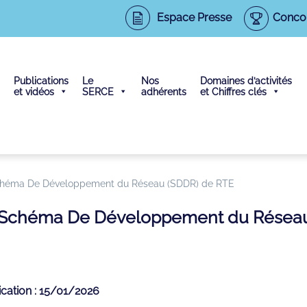
Espace Presse
Conco
Publications
Le
Nos
Domaines d’activités
et vidéos
SERCE
adhérents
et Chiffres clés
Schéma De Développement du Réseau (SDDR) de RTE
au Schéma De Développement du Résea
ication : 15/01/2026