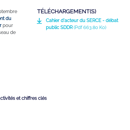
TÉLÉCHARGEMENT(S)
eptembre
nt du
Cahier d'acteur du SERCE - débat
r
pour
public SDDR
(
Pdf
663.80 Ko)
éseau de
tivités et chiffres clés