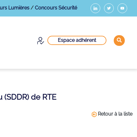
urs Lumières
/
Concours Sécurité
Espace adhérent
u (SDDR) de RTE
Retour à la liste