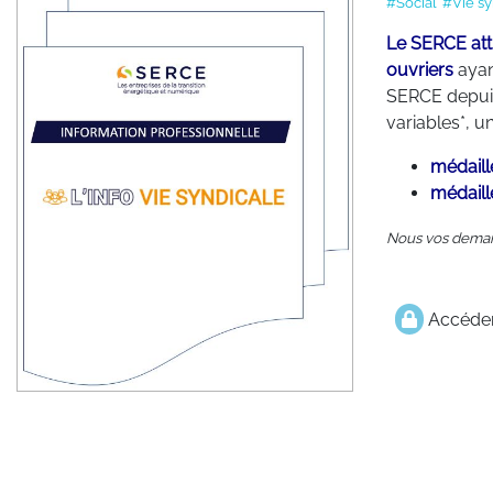
#Social
#Vie sy
Le SERCE att
ouvriers
ayan
SERCE depuis 
variables*, u
médaill
médaill
Nous vos deman
Accéder