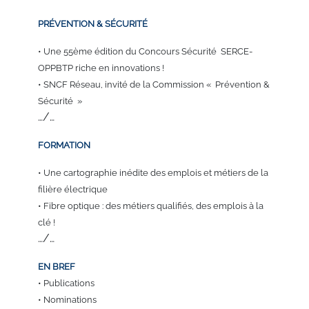
PRÉVENTION
& SÉCURITÉ
• Une 55
ème
édition
du Concours Sécurité
SERCE-
OPPBTP riche
en innovations !
•
SNCF Réseau, invité
de la Commission «
Prévention &
Sécurité »
…/…
FORMATION
•
Une cartographie
inédite des emplois
et métiers de la
filière
électrique
•
Fibre optique :
des métiers qualifiés,
des emplois à la
clé !
…/…
EN BREF
• Publications
• Nominations