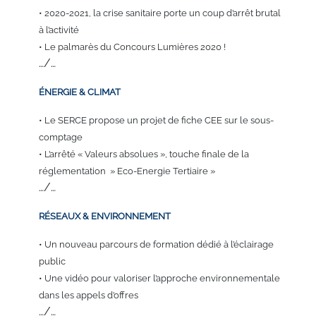
•
2020-2021, la crise
sanitaire porte un
coup d’arrêt brutal
à
l’activité
•
Le palmarès du
Concours Lumières
2020
!
…/…
ÉNERGIE & CLIMAT
• Le SERCE propose un projet de fiche CEE sur le sous-
comptage
• L’arrêté « Valeurs absolues », touche finale de la
réglementation » Eco-Energie Tertiaire »
…/…
RÉSEAUX &
ENVIRONNEMENT
• Un nouveau parcours
de formation dédié à
l’éclairage
public
•
Une vidéo pour
valoriser l’approche
environnementale
dans les appels
d’offres
…/…