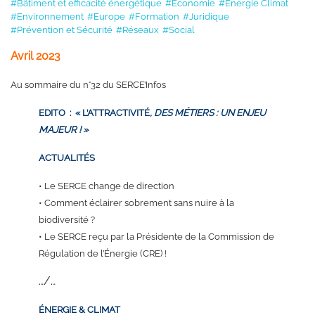
#Bâtiment et efficacité énergétique
#Économie
#Énergie Climat
#Environnement
#Europe
#Formation
#Juridique
#Prévention et Sécurité
#Réseaux
#Social
Avril 2023
Au sommaire du n°32 du SERCE’Infos
EDITO : « L’ATTRACTIVITÉ
, DES MÉTIERS : UN ENJEU
MAJEUR ! »
ACTUALITÉS
• Le SERCE change de direction
• Comment éclairer sobrement sans nuire à la
biodiversité ?
• Le SERCE reçu par la Présidente de la Commission de
Régulation de l’Énergie (CRE) !
…/…
ÉNERGIE & CLIMAT