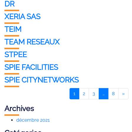
DR
XERIA SAS
TEIM
TEAM RESEAUX
STPEE
SPIE FACILITIES
SPIE CITYNETWORKS
1
2
3
…
8
»
Archives
décembre 2021