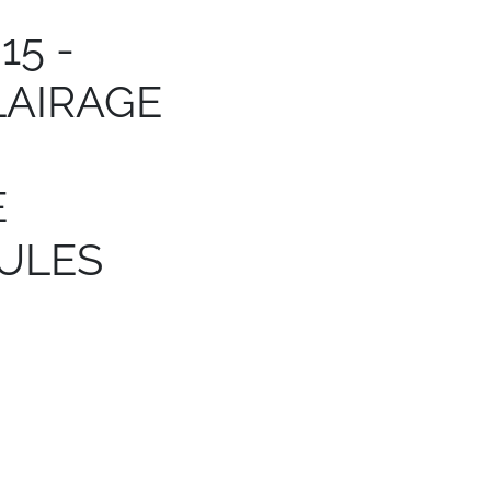
:
15 -
LAIRAGE
E
ULES