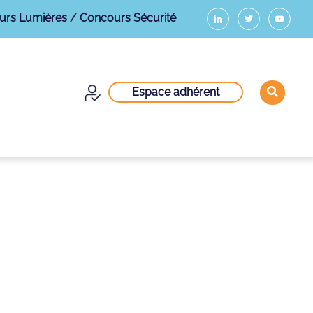
urs Lumières
/
Concours Sécurité
Espace adhérent