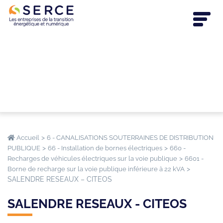
>
Accueil
6 - CANALISATIONS SOUTERRAINES DE DISTRIBUTION
>
>
PUBLIQUE
66 - Installation de bornes électriques
660 -
>
Recharges de véhicules électriques sur la voie publique
6601 -
>
Borne de recharge sur la voie publique inférieure à 22 kVA
SALENDRE RESEAUX – CITEOS
SALENDRE RESEAUX - CITEOS