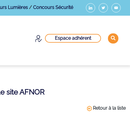
urs Lumières
/
Concours Sécurité
Espace adhérent
le site AFNOR
Retour à la liste