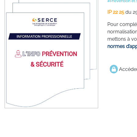
#Prévention et 
IP 22 25
du 2
Pour complét
normalisatio
mettons à vot
normes d’appl
Accéder